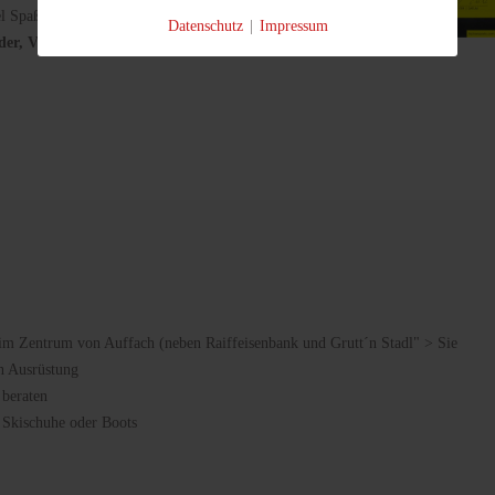
el Spaß im Schnee. Wir bieten ihnen
Ski- und
Datenschutz
|
Impressum
r, Verleih, Service, Depot und Shop
unter einem
 im Zentrum von Auffach (neben Raiffeisenbank und Grutt´n Stadl" > Sie
n Ausrüstung
 beraten
 Skischuhe oder Boots