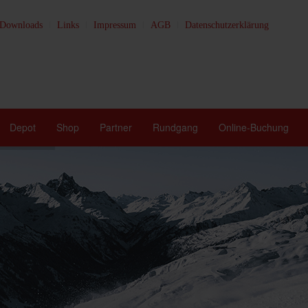
Downloads
Links
Impressum
AGB
Datenschutzerklärung
Depot
Shop
Partner
Rundgang
Online-Buchung