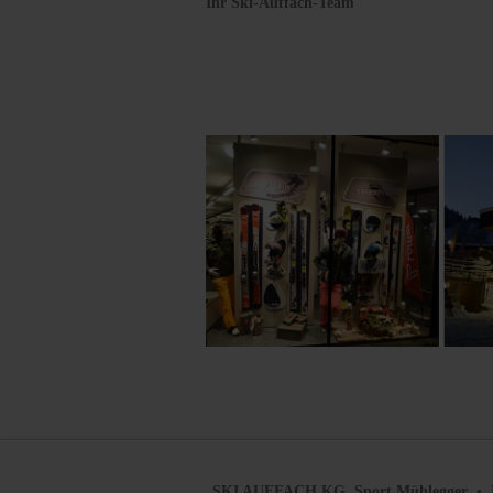
Ihr Ski-Auffach-Team
SKI AUFFACH KG, Sport Mühlegger
• 