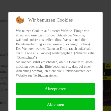
Wir benutzen Cookies
reundlichen Ort in der Wildschönau und bei Ski-Auffach.
Wir nutzen Cookies auf unserer Website. Einige von
ihnen sind essenziell für den Betrieb der Website,
während andere uns helfen, diese Website und die
Benutzererfahrung zu verbessern (Tracking Cookies).
Des Weiteren werden Daten an Dritte (auch außerhalb
der EU wie z.B. Google) weitergegeben. (Näheres siehe
nter 05339/21703 oder 0664/1218799 jederzeit möglich.
"Datenschutz")
Sie können selbst entscheiden, ob Sie Cookies zulassen
Neuigkeiten in die Wintersaison. Schauen Sie einfach
möchten oder nicht. Bitte beachten Sie, dass bei einer
Ablehnung womöglich nicht alle Funktionalitäten der
ährige Erfahrung rund um den Wintersport können
Website zur Verfügung stehen.
ung verlassen. Auch für individuelle Wünsche haben
ndwelchem Grund Wartezeiten auftreten, werden wir
Akzeptieren
Kaffee oder einem Getränk verkürzen.
uns vor
Ablehnen