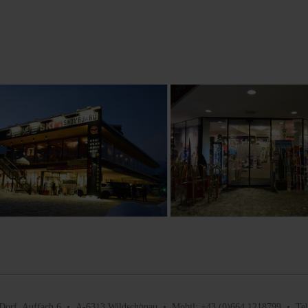
Dorf, Auffach 6 • A-6313 Wildschönau • Mobil: +43 (0)664 1218799 • Tel.