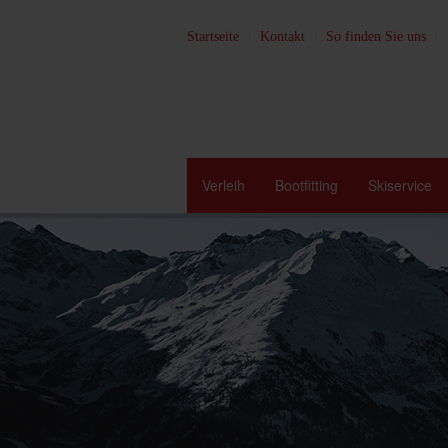
Startseite
Kontakt
So finden Sie uns
Verleih
Bootfitting
Skiservice